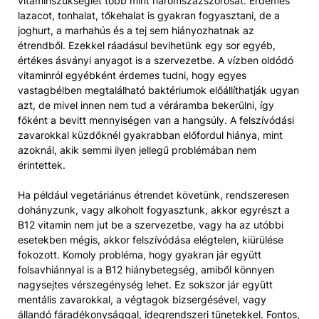
vitaminszükséglet több mint háromszázszorosát. Érdemes
lazacot, tonhalat, tőkehalat is gyakran fogyasztani, de a
joghurt, a marhahús és a tej sem hiányozhatnak az
étrendből. Ezekkel ráadásul bevihetünk egy sor egyéb,
értékes ásványi anyagot is a szervezetbe. A vízben oldódó
vitaminról egyébként érdemes tudni, hogy egyes
vastagbélben megtalálható baktériumok előállíthatják ugyan
azt, de mivel innen nem tud a véráramba bekerülni, így
főként a bevitt mennyiségen van a hangsúly. A felszívódási
zavarokkal küzdőknél gyakrabban előfordul hiánya, mint
azoknál, akik semmi ilyen jellegű problémában nem
érintettek.
Ha például vegetáriánus étrendet követünk, rendszeresen
dohányzunk, vagy alkoholt fogyasztunk, akkor egyrészt a
B12 vitamin nem jut be a szervezetbe, vagy ha az utóbbi
esetekben mégis, akkor felszívódása elégtelen, kiürülése
fokozott. Komoly probléma, hogy gyakran jár együtt
folsavhiánnyal is a B12 hiánybetegség, amiből könnyen
nagysejtes vérszegénység lehet. Ez sokszor jár együtt
mentális zavarokkal, a végtagok bizsergésével, vagy
állandó fáradékonysággal, idegrendszeri tünetekkel. Fontos,