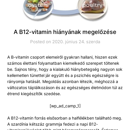
A B12-vitamin hiányának megelőzése
Posted on 2020. június 24. szerda
A B-vitamin csoport elemeiről gyakran hallani, hiszen ezek
számos élettani folyamatban kiemelkedő szerepet töltenek
be. Sajnos tény, hogy a kialakuló hiánybetegség nagyon sok
kellemetlen tünettel jár együtt és a pszichés egészségre is
rányomja hatását. Megoldás azonban létezik, méghozzá a
változatos táplálkozáson és az egészséges életmódon túl az
étrend kiegészítők szedése.
[wp_ad_camp_1]
A B12-vitamin forrás elsősorban a halfélékben található meg.
A szardínia kétszáz grammja fedezi a napi B12-