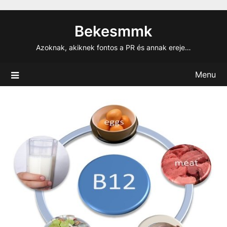
Skip
to
Bekesmmk
content
Azoknak, akiknek fontos a PR és annak ereje…
Menu