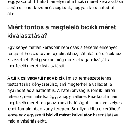
leggyakoribb hibákat, amelyeket a bicikli méret kiválasztása
során el lehet követni és segítünk, hogyan kerülheted el
őket.
Miért fontos a megfelelő bicikli méret
kiválasztása?
Egy kényelmetlen kerékpár nem csak a tekerés élményét
rontja el, hosszú távon fájdalmakhoz, sőt akár sérülésekhez
is vezethet. Pedig sokan még ma is elbagatellizálják a
megfelelő méret kiválasztását.
A
túl kicsi vagy túl nagy bicikli
miatt természetellenes
testtartásba kényszerülsz, ami megterheli a válladat, a
nyakadat és a hátadat is. A hatékonyság is romlik: hiába
tekersz, nem haladsz úgy, ahogy kellene. Ráadásul a nem
megfelelő méret rontja az irányíthatóságot is, ami veszélyes
lehet forgalomban vagy terepen. Sok ilyen hiba elkerülhető
lenne egy egyszerű
bicikli méret kalkulátor
használatával,
még a vásárlás előtt.