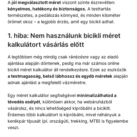
A
jól megválasztott méret
viszont szinte észrevétlen:
kényelmes, hatékony és biztonságos.
A testtartás
természetes, a pedálozás könnyed, és minden kilométer
örömet okoz – a legjobb érzés, amit egy bicikli adhat.
1. hiba: Nem használunk bicikli méret
kalkulátort vásárlás előtt
A legtöbben még mindig csak ránézésre vagy az eladó
ajánlása alapján döntenek, pedig ma már számos online
bicikli méret kalkulátor áll rendelkezésre. Ezek az eszközök
a testmagasság, belső lábhossz és egyéb méretek
alapján
adnak ajánlást a megfelelő vázméretre.
Egy méret kalkulátor segítségével
minimalizálhatod a
tévedés esélyét
, különösen akkor, ha webáruházból
vásárolsz, és nincs lehetőséged kipróbálni a biciklit.
Érdemes több kalkulátort is kipróbálni, mivel néhányuk a
kerékpár típusát (pl. országúti, trekking, MTB) is figyelembe
veszi.