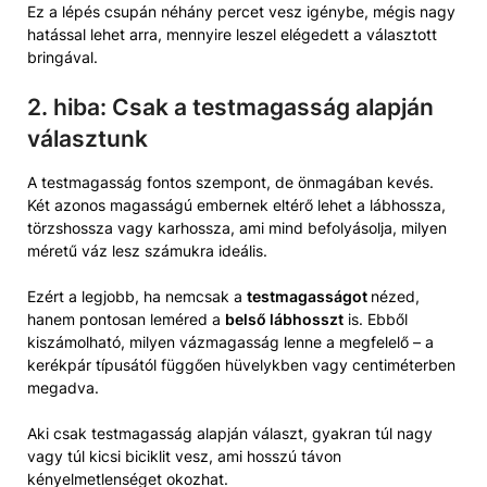
Ez a lépés csupán néhány percet vesz igénybe, mégis nagy
hatással lehet arra, mennyire leszel elégedett a választott
bringával.
2. hiba: Csak a testmagasság alapján
választunk
A testmagasság fontos szempont, de önmagában kevés.
Két azonos magasságú embernek eltérő lehet a lábhossza,
törzshossza vagy karhossza, ami mind befolyásolja, milyen
méretű váz lesz számukra ideális.
Ezért a legjobb, ha nemcsak a
testmagasságot
nézed,
hanem pontosan leméred a
belső lábhosszt
is. Ebből
kiszámolható, milyen vázmagasság lenne a megfelelő – a
kerékpár típusától függően hüvelykben vagy centiméterben
megadva.
Aki csak testmagasság alapján választ, gyakran túl nagy
vagy túl kicsi biciklit vesz, ami hosszú távon
kényelmetlenséget okozhat.