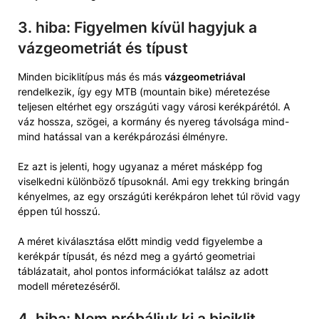
3. hiba: Figyelmen kívül hagyjuk a
vázgeometriát és típust
Minden biciklitípus más és más
vázgeometriával
rendelkezik, így egy MTB (mountain bike) méretezése
teljesen eltérhet egy országúti vagy városi kerékpárétól. A
váz hossza, szögei, a kormány és nyereg távolsága mind-
mind hatással van a kerékpározási élményre.
Ez azt is jelenti, hogy ugyanaz a méret másképp fog
viselkedni különböző típusoknál. Ami egy trekking bringán
kényelmes, az egy országúti kerékpáron lehet túl rövid vagy
éppen túl hosszú.
A méret kiválasztása előtt mindig vedd figyelembe a
kerékpár típusát, és nézd meg a gyártó geometriai
táblázatait, ahol pontos információkat találsz az adott
modell méretezéséről.
4. hiba: Nem próbáljuk ki a biciklit