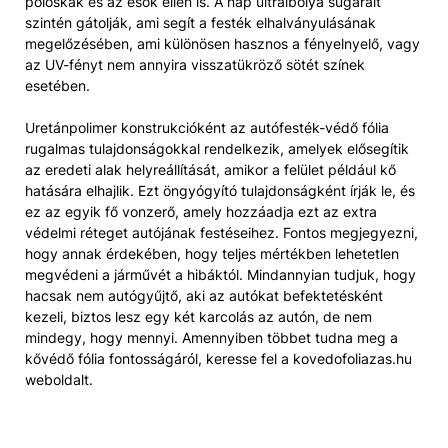
poloskák és az esők ellen is. A nap ultraibolya sugarait
szintén gátolják, ami segít a festék elhalványulásának
megelőzésében, ami különösen hasznos a fényelnyelő, vagy
az UV-fényt nem annyira visszatükröző sötét színek
esetében.
Uretánpolimer konstrukcióként az autófesték-védő fólia
rugalmas tulajdonságokkal rendelkezik, amelyek elősegítik
az eredeti alak helyreállítását, amikor a felület például kő
hatására elhajlik. Ezt öngyógyító tulajdonságként írják le, és
ez az egyik fő vonzerő, amely hozzáadja ezt az extra
védelmi réteget autójának festéseihez. Fontos megjegyezni,
hogy annak érdekében, hogy teljes mértékben lehetetlen
megvédeni a járművét a hibáktól. Mindannyian tudjuk, hogy
hacsak nem autógyűjtő, aki az autókat befektetésként
kezeli, biztos lesz egy két karcolás az autón, de nem
mindegy, hogy mennyi. Amennyiben többet tudna meg a
kővédő fólia fontosságáról, keresse fel a kovedofoliazas.hu
weboldalt.