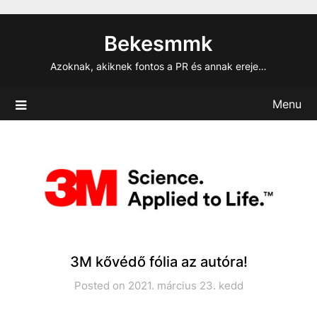
Skip
to
Bekesmmk
content
Azoknak, akiknek fontos a PR és annak ereje…
Menu
3M kővédő fólia az autóra!
Posted on 2021. március 23. kedd