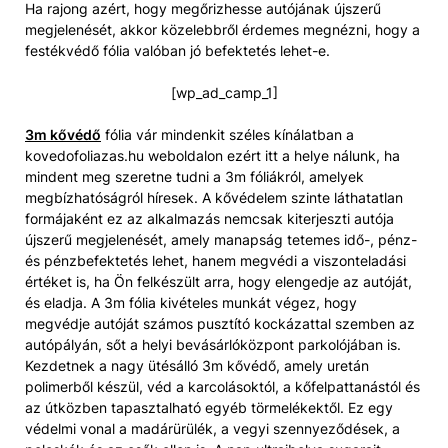
Ha rajong azért, hogy megőrizhesse autójának újszerű
megjelenését, akkor közelebbről érdemes megnézni, hogy a
festékvédő fólia valóban jó befektetés lehet-e.
[wp_ad_camp_1]
3m kővédő
fólia vár mindenkit széles kínálatban a
kovedofoliazas.hu weboldalon ezért itt a helye nálunk, ha
mindent meg szeretne tudni a 3m fóliákról, amelyek
megbízhatóságról híresek. A kővédelem szinte láthatatlan
formájaként ez az alkalmazás nemcsak kiterjeszti autója
újszerű megjelenését, amely manapság tetemes idő-, pénz-
és pénzbefektetés lehet, hanem megvédi a viszonteladási
értéket is, ha Ön felkészült arra, hogy elengedje az autóját,
és eladja. A 3m fólia kivételes munkát végez, hogy
megvédje autóját számos pusztító kockázattal szemben az
autópályán, sőt a helyi bevásárlóközpont parkolójában is.
Kezdetnek a nagy ütésálló 3m kővédő, amely uretán
polimerből készül, véd a karcolásoktól, a kőfelpattanástól és
az útközben tapasztalható egyéb törmelékektől. Ez egy
védelmi vonal a madárürülék, a vegyi szennyeződések, a