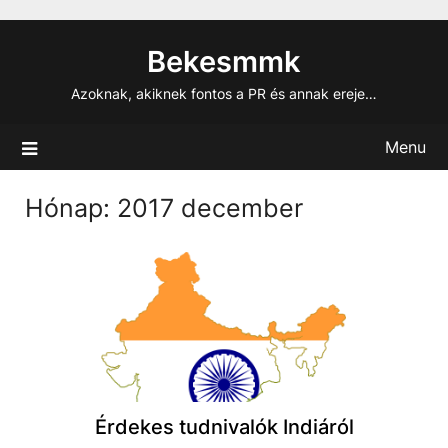
Skip
to
Bekesmmk
content
Azoknak, akiknek fontos a PR és annak ereje…
Menu
Hónap:
2017 december
Érdekes tudnivalók Indiáról