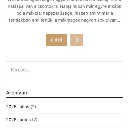
hatással van a csontokra. Napjainkban már egyre inkább
nő a mákolaj népszerűsége, hiszen amint már a
fentiekben említettük, a mákmagok nagyon sok olyan…
Bejegyzések
Előző
3
lapozása
KERESÉS:
Archívum
2026. július
(2)
2026. június
(2)