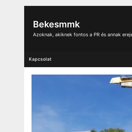
Skip
to
content
Bekesmmk
Azoknak, akiknek fontos a PR és annak ere
Kapcsolat