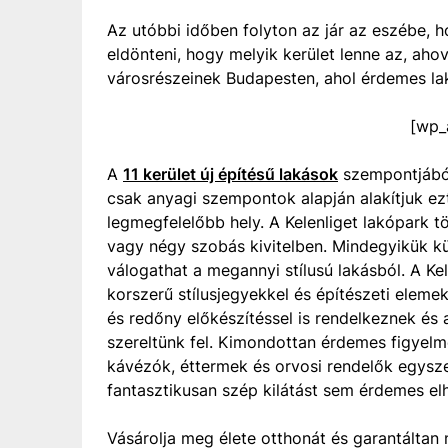
Az utóbbi időben folyton az jár az eszébe, h
eldönteni, hogy melyik kerület lenne az, aho
városrészeinek Budapesten, ahol érdemes lak
[wp_
A
11 kerület új építésű lakások
szempontjából
csak anyagi szempontok alapján alakítjuk ezt
legmegfelelőbb hely. A Kelenliget lakópark t
vagy négy szobás kivitelben. Mindegyikük kü
válogathat a megannyi stílusú lakásból. A Kel
korszerű stílusjegyekkel és építészeti elemek
és redőny előkészítéssel is rendelkeznek és
szereltünk fel. Kimondottan érdemes figyelme
kávézók, éttermek és orvosi rendelők egysze
fantasztikusan szép kilátást sem érdemes el
Vásárolja meg élete otthonát és garantáltan