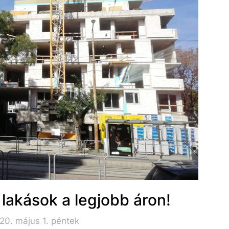
ű lakások a legjobb áron!
20. május 1. péntek