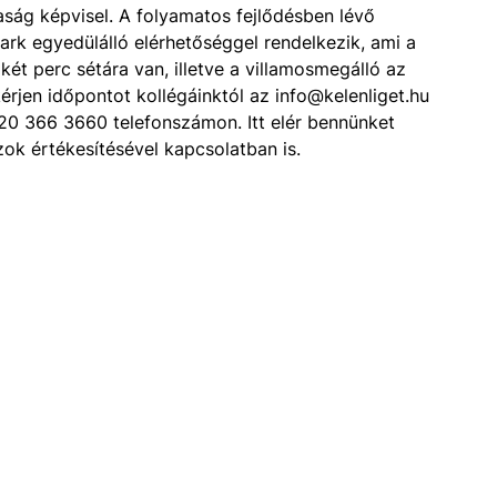
aság képvisel. A folyamatos fejlődésben lévő
park egyedülálló elérhetőséggel rendelkezik, ami a
két perc sétára van, illetve a villamosmegálló az
kérjen időpontot kollégáinktól az info@kelenliget.hu
20 366 3660 telefonszámon. Itt elér bennünket
ok értékesítésével kapcsolatban is.