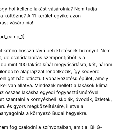
ogy hol kellene lakást vásárolnia? Nem tudja
va költözne? A 11 kerület egyike azon
ást vásárolnia!
ad_camp_1]
 kitűnő hosszú távú befektetésnek bizonyul. Nem
, de családalapítás szempontjából is a
öbb mint 100 lakást kínál megvásárlásra, két, három
lönböző alaprajzzal rendelkezik, így kedvére
enliget ház letisztult vonalvezetésű épület, amely
kel van ellátva. Mindezek mellett a lakások klíma
 az összes lakásba egyedi fogyasztásmérővel
t szentelni a környékbeli iskolák, óvodák, üzletek,
rű és gyors megközelítésére, illetve a
hanyagolnia a környező Budai hegyekre.
 nem fog csalódni a színvonalban, amit a BHG-